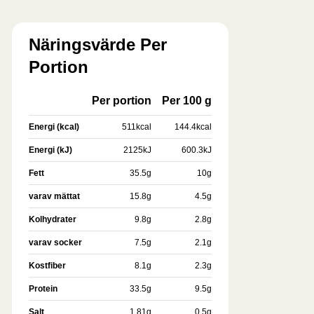
Näringsvärde Per
Portion
Per portion
Per 100 g
Energi (kcal)
511
kcal
144.4
kcal
Energi (kJ)
2125
kJ
600.3
kJ
Fett
35.5
g
10
g
varav mättat
15.8
g
4.5
g
Kolhydrater
9.8
g
2.8
g
varav socker
7.5
g
2.1
g
Kostfiber
8.1
g
2.3
g
Protein
33.5
g
9.5
g
Salt
1.81
g
0.5
g