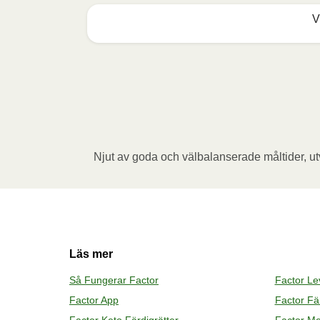
V
Microwave (800W)
:

Remove the cardboard sleeve and punch a fe
microwave and heat the meal for 3,5 minutes
removing the foil. Be careful of escaping
Oven (170˚C)
:

Njut av goda och välbalanserade måltider, utv
Preheat the oven. Remove the cardboard sle
container in a preheated oven and heat the 
minute before removing the foil. Be caref
Läs mer
Så Fungerar Factor
Factor L
Factor App
Factor Fär