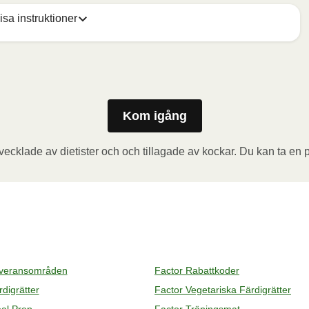
isa instruktioner
w holes in the foil. Place the container in the 
. Then let the meal rest for another 1 minute before 
 steam when opening.
Kom igång
ecklade av dietister och och tillagade av kockar. Du kan ta en p
eve and punch a few holes in the foil. Place the 
meal for 20 minutes. Then let the meal rest for another 1 
ul of escaping steam when opening.
everansområden
Factor Rabattkoder
digrätter
Factor Vegetariska Färdigrätter