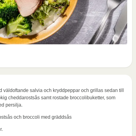
 väldoftande salvia och kryddpeppar och grillas sedan till
rökig cheddarostsås samt rostade broccolibuketter, som
d persilja.
-ostsås och broccoli med gräddsås
r.