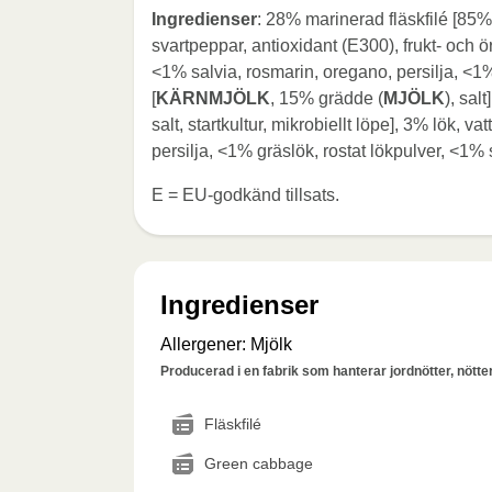
Ingredienser
: 28% marinerad fläskfilé [85% 
svartpeppar, antioxidant (E300), frukt- och ört
<1% salvia, rosmarin, oregano, persilja, <1
[
KÄRNMJÖLK
, 15% grädde (
MJÖLK
), sal
salt, startkultur, mikrobiellt löpe], 3% lök, vat
persilja, <1% gräslök, rostat lökpulver, <1%
E = EU-godkänd tillsats.
Ingredienser
Allergener
:
Mjölk
Producerad i en fabrik som hanterar jordnötter, nötter,
Fläskfilé
Green cabbage