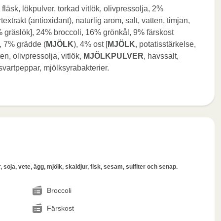
fläsk, lökpulver, torkad vitlök, olivpressolja, 2%
extrakt (antioxidant), naturlig arom, salt, vatten, timjan,
% gräslök], 24% broccoli, 16% grönkål, 9% färskost
t], 7% grädde (
MJÖLK
), 4% ost [
MJÖLK
, potatisstärkelse,
ten, olivpressolja, vitlök,
MJÖLKPULVER
, havssalt,
 svartpeppar, mjölksyrabakterier.
 soja, vete, ägg, mjölk, skaldjur, fisk, sesam, sulfiter och senap.
Broccoli
Färskost