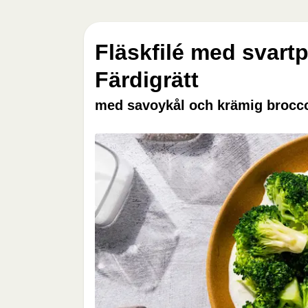
Fläskfilé med svartp
Färdigrätt
med savoykål och krämig brocco