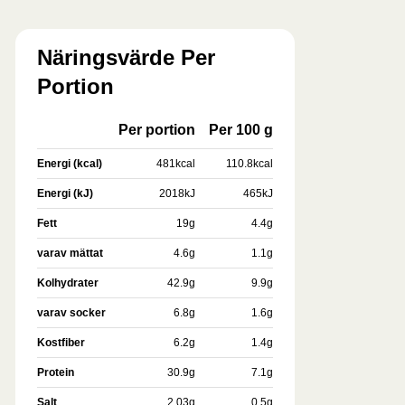
Näringsvärde Per
Portion
Per portion
Per 100 g
Energi (kcal)
481
kcal
110.8
kcal
Energi (kJ)
2018
kJ
465
kJ
Fett
19
g
4.4
g
varav mättat
4.6
g
1.1
g
Kolhydrater
42.9
g
9.9
g
varav socker
6.8
g
1.6
g
Kostfiber
6.2
g
1.4
g
Protein
30.9
g
7.1
g
Salt
2.03
g
0.5
g