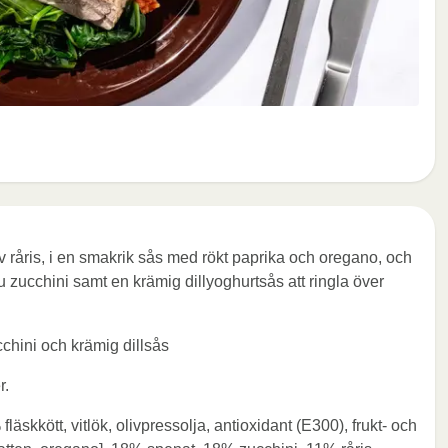
 råris, i en smakrik sås med rökt paprika och oregano, och
du zucchini samt en krämig dillyoghurtsås att ringla över
cchini och krämig dillsås
r.
läskkött, vitlök, olivpressolja, antioxidant (E300), frukt- och