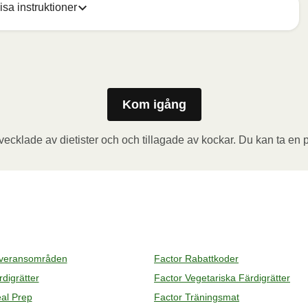
isa instruktioner
 och ta ut koppen (den ska inte värmas). Vik sedan 
vågsugnen och värm måltiden i 3,5 minuter. Låt måltiden 
pp för varm ånga när du öppnar behållaren. Tillsätt 
Kom igång
ecklade av dietister och och tillagade av kockar. Du kan ta en p
a folien delvis och ta ut koppen (den ska inte värmas). 
en i den förvärmda ugnen och värm måltiden i 20 minuter. 
t folien. Se upp för varm ånga när du öppnar behållaren. 
everansområden
Factor Rabattkoder
digrätter
Factor Vegetariska Färdigrätter
al Prep
Factor Träningsmat