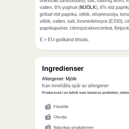
örtextrakt (antioxidant), salt, naturlig arom
vatten, 6% yoghurt (
MJÖLK
), 6% röd paprik
grillad röd paprika, vitlök, olivpressolja, to
vitlök, vatten, salt, livsmedelssyra (E330), c
paprikapulver, citronjuicekoncentrat, förtjo
E = EU-godkänd tillsats.
Ingredienser
Allergener
:
Mjölk
Kan innehålla spår av allergener
Producerad i en fabrik som hanterar jordnötter, nötter,
Fläskfilé
Olivolja
Naturliga smakämnen