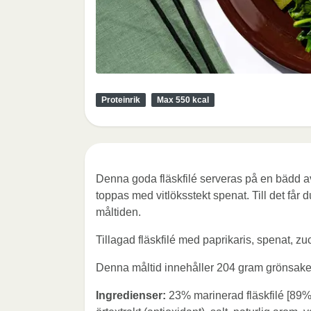
Proteinrik
Max 550 kcal
Denna goda fläskfilé serveras på en bädd av
toppas med vitlöksstekt spenat. Till det får 
måltiden.
Tillagad fläskfilé med paprikaris, spenat, zu
Denna måltid innehåller 204 gram grönsake
Ingredienser:
23% marinerad fläskfilé [89% f