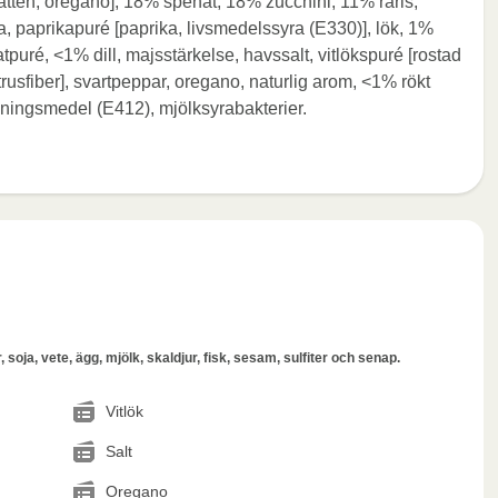
, vatten, oregano], 18% spenat, 18% zucchini, 11% råris,
a, paprikapuré [paprika, livsmedelssyra (E330)], lök, 1%
matpuré, <1% dill, majsstärkelse, havssalt, vitlökspuré [rostad
itrusfiber], svartpeppar, oregano, naturlig arom, <1% rökt
ckningsmedel (E412), mjölksyrabakterier.
 soja, vete, ägg, mjölk, skaldjur, fisk, sesam, sulfiter och senap.
Vitlök
Salt
Oregano