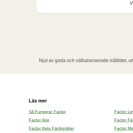
V
Mikrovågsugn (800W)
:

Ta bort kartongremsan. Öppna folien delvis
tillbaka folien, placera behållaren i mikro
vila i 1 minut innan du tar bort folien. Se u
koppens innehåll till måltiden.
Njut av goda och välbalanserade måltider, utv
Ugn (170˚C)
:

Förvärm ugnen. Ta bort kartongremsan. Öppn
Vik sedan tillbaka folien, placera behållar
Låt måltiden vila i 1 minut innan du tar bor
Tillsätt koppens innehåll till måltiden.
Läs mer
Så Fungerar Factor
Factor L
Factor App
Factor Fär
Factor Keto Färdigrätter
Factor Me