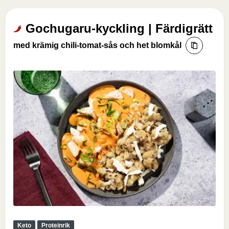
Gochugaru-kyckling | Färdigrätt
med krämig chili-tomat-sås och het blomkål
Keto
Proteinrik