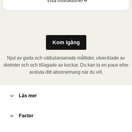
Visa instruktioner
Mikrovågsugn (800W)
:

Ta bort kartongremsan och stick några hål i folien. 
Placera behållaren i mikrovågsugnen och värm 
måltiden i 3,5 minuter. Låt måltiden vila i 1 minut 
Kom igång
innan du tar bort folien. Se upp för varm ånga när du 
öppnar behållaren.
Njut av goda och välbalanserade måltider, utvecklade av
dietister och och tillagade av kockar. Du kan ta en paus eller
Ugn (170˚C)
:

avsluta ditt abonnemang när du vill.
Förvärm ugnen. Ta bort kartongremsan och stick 
några hål i folien. Placera behållaren i den förvärmda 
ugnen och värm måltiden i 20 minuter. Låt måltiden 
Läs mer
vila i 1 minut innan du tar bort folien. Se upp för varm 
ånga när du öppnar behållaren.
Factor