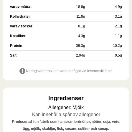
varav mättat
18.8
g
4.9
g
Kolhydrater
11.8
g
3.1
g
varav socker
8.1
g
2.1
g
Kostfiber
4.3
g
1.1
g
Protein
39.3
g
10.2
g
Salt
2.04
g
0.5
g
Näringsvärdena kan variera något vid leveranstillfället.
Ingredienser
Allergener
:
Mjölk
Kan innehålla spår av allergener
Producerad i en fabrik som hanterar jordnötter, nötter, soja, vete,
ägg, mjölk, skaldjur, fisk, sesam, sulfiter och senap.