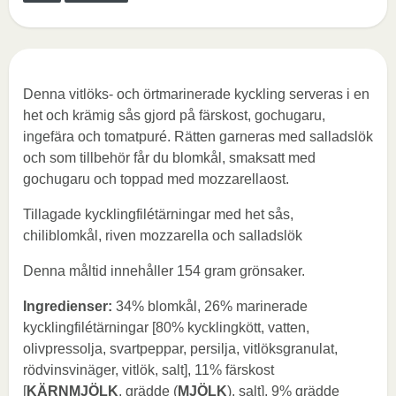
Denna vitlöks- och örtmarinerade kyckling serveras i en
het och krämig sås gjord på färskost, gochugaru,
ingefära och tomatpuré. Rätten garneras med salladslök
och som tillbehör får du blomkål, smaksatt med
gochugaru och toppad med mozzarellaost.
Tillagade kycklingfilétärningar med het sås,
chiliblomkål, riven mozzarella och salladslök
Denna måltid innehåller 154 gram grönsaker.
Ingredienser:
34% blomkål, 26% marinerade
kycklingfilétärningar [80% kycklingkött, vatten,
olivpressolja, svartpeppar, persilja, vitlöksgranulat,
rödvinsvinäger, vitlök, salt], 11% färskost
[
KÄRNMJÖLK
, grädde (
MJÖLK
), salt], 9% grädde