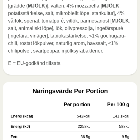
[grädde (
MJÖLK
)], vatten, 4% mozzarella [
MJÖLK
,
potatisstärkelse, salt, mikrobiellt löpe, startkultur], 4%
vårlök, spenat, tomatpuré, vitlök, parmesanost [
MJÖLK
,
salt, animaliskt löpe], lök, olivpressolja, ingefärspuré
[ingefära, vinäger], tapiokastärkelse, <1% gochugaru-
chili, rostat lökpulver, naturlig arom, havssalt, <1%
chilipulver, svartpeppar, mjölksyrabakterier.
E = EU-godkänd tillsats.
Näringsvärde Per Portion
Per portion
Per 100 g
Energi (kcal)
542
kcal
141.1
kcal
Energi (kJ)
2258
kJ
588
kJ
Fett
36.5
g
9.5
g