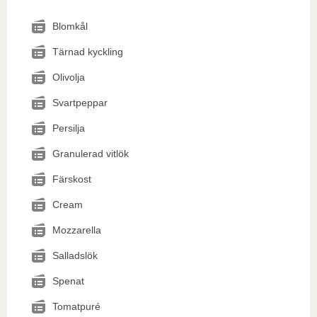
Blomkål
Tärnad kyckling
Olivolja
Svartpeppar
Persilja
Granulerad vitlök
Färskost
Cream
Mozzarella
Salladslök
Spenat
Tomatpuré