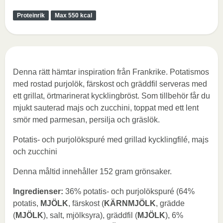
Proteinrik
Max 550 kcal
Denna rätt hämtar inspiration från Frankrike. Potatismos
med rostad purjolök, färskost och gräddfil serveras med
ett grillat, örtmarinerat kycklingbröst. Som tillbehör får du
mjukt sauterad majs och zucchini, toppat med ett lent
smör med parmesan, persilja och gräslök.
Potatis- och purjolökspuré med grillad kycklingfilé, majs
och zucchini
Denna måltid innehåller 152 gram grönsaker.
Ingredienser:
36% potatis- och purjolökspuré (64%
potatis,
MJÖLK
, färskost (
KÄRNMJÖLK
, grädde
(
MJÖLK
), salt, mjölksyra), gräddfil (
MJÖLK
), 6%