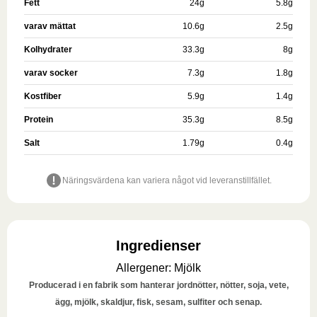
Fett
24
g
5.8
g
varav mättat
10.6
g
2.5
g
Kolhydrater
33.3
g
8
g
varav socker
7.3
g
1.8
g
Kostfiber
5.9
g
1.4
g
Protein
35.3
g
8.5
g
Salt
1.79
g
0.4
g
Näringsvärdena kan variera något vid leveranstillfället.
Ingredienser
Allergener
:
Mjölk
Producerad i en fabrik som hanterar jordnötter, nötter, soja, vete,
ägg, mjölk, skaldjur, fisk, sesam, sulfiter och senap.