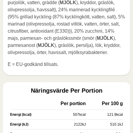
purjolök, vatten, grädde (
MJÖLK
), kryddor, gräslök,
olivpressolja, havssalt), 24% marinerad kycklingfilé
(95% grillad kyckling (87% kycklingkött, vatten, salt), 5%
marinad (olivpressolja, rostad vitlök, vatten, örter, salt,
citrusfiber, antioxidant (E330))), 20% zucchini, 14%
majs, parmesan- och gräslökssmör (smör (
MJÖLK
),
parmesanost (
MJÖLK
), gräslök, persilja), lök, kryddor,
olivpressolja, örter, havssalt, mjölksyrabakterier.
E = EU-godkänd tillsats.
Näringsvärde Per Portion
Per portion
Per 100 g
Energi (kcal)
507
kcal
121.9
kcal
Energi (kJ)
2122
kJ
510.1
kJ