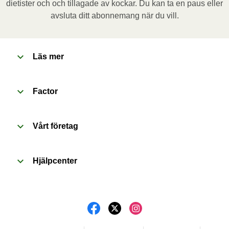
dietister och och tillagade av kockar. Du kan ta en paus eller
och stick några hål i folien. Placera behållaren i den 
avsluta ditt abonnemang när du vill.
förvärmda ugnen och värm måltiden i 20 minuter. Låt 
måltiden vila i 1 minut innan du tar bort folien. Se upp 
för varm ånga när du öppnar behållaren.
Läs mer
Factor
Vårt företag
Hjälpcenter