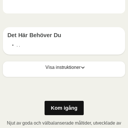
Det Här Behöver Du
, ,
Visa instruktioner
Mikrovågsugn (800W)
: Ta bort kartongremsan och 
stick några hål i folien. Placera behållaren i 
mikrovågsugnen och värm måltiden i 3,5 minuter. Låt 
måltiden vila i 1 minut innan du tar bort folien. Se upp 
Kom igång
för varm ånga när du öppnar behållaren.
Njut av goda och välbalanserade måltider, utvecklade av
Ugn (170˚C)
: Förvärm ugnen. Ta bort kartongremsan 