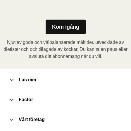
Mikrovågsugn (800W)
: Ta bort kartongremsan och 
stick några hål i folien. Placera behållaren i 
mikrovågsugnen och värm måltiden i 3,5 minuter. Låt 
måltiden vila i 1 minut innan du tar bort folien. Se upp 
Kom igång
för varm ånga när du öppnar behållaren.
Njut av goda och välbalanserade måltider, utvecklade av
Ugn (170˚C)
: Förvärm ugnen. Ta bort kartongremsan 
dietister och och tillagade av kockar. Du kan ta en paus eller
och stick några hål i folien. Placera behållaren i den 
avsluta ditt abonnemang när du vill.
förvärmda ugnen och värm måltiden i 20 minuter. Låt 
måltiden vila i 1 minut innan du tar bort folien. Se upp 
för varm ånga när du öppnar behållaren.
Läs mer
Factor
Vårt företag