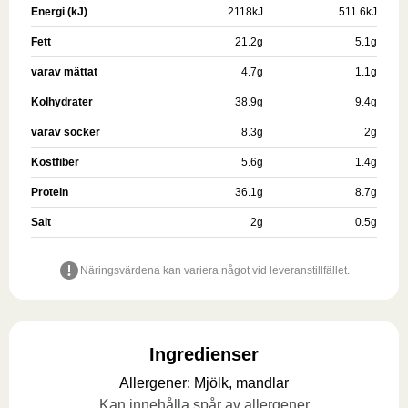
Energi (kJ)
2118
kJ
511.6
kJ
Fett
21.2
g
5.1
g
varav mättat
4.7
g
1.1
g
Kolhydrater
38.9
g
9.4
g
varav socker
8.3
g
2
g
Kostfiber
5.6
g
1.4
g
Protein
36.1
g
8.7
g
Salt
2
g
0.5
g
Näringsvärdena kan variera något vid leveranstillfället.
Ingredienser
Allergener
:
Mjölk, mandlar
Kan innehålla spår av allergener