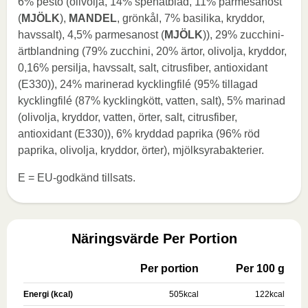
6% pesto (olivolja, 14% spenatblad, 11% parmesanost
(
MJÖLK
),
MANDEL
, grönkål, 7% basilika, kryddor,
havssalt), 4,5% parmesanost (
MJÖLK
)), 29% zucchini-
ärtblandning (79% zucchini, 20% ärtor, olivolja, kryddor,
0,16% persilja, havssalt, salt, citrusfiber, antioxidant
(E330)), 24% marinerad kycklingfilé (95% tillagad
kycklingfilé (87% kycklingkött, vatten, salt), 5% marinad
(olivolja, kryddor, vatten, örter, salt, citrusfiber,
antioxidant (E330)), 6% kryddad paprika (96% röd
paprika, olivolja, kryddor, örter), mjölksyrabakterier.
E = EU-godkänd tillsats.
Näringsvärde Per Portion
Per portion
Per 100 g
Energi (kcal)
505
kcal
122
kcal