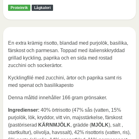
Proteinrik
Lågkalori
En extra krämig risotto, blandad med purjolök, basilika,
färskost och parmesan. Toppad med italienskkryddad
grillad kyckling, paprika och en sida med rostad
zucchini och sockerärtor.
Kycklingfilé med zucchini, ärtor och paprika samt ris
med spenat och basilikapesto
Denna måltid innehåller 166 gram grönsaker.
Ingredienser:
40% örtrisotto (47% sås (vatten, 15%
purjolök, lök, kryddor, vitt vin, majsstärkelse, färskost
(pastöriserad
KÄRNMJÖLK
, grädde (
MJÖLK
), salt ,
startkultur), olivolja, havssalt), 42% risottoris (vatten, ris),