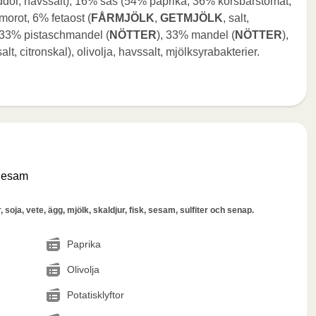
ryddor, havssalt), 16% sås (54% paprika, 36% körsbärstomat,
 morot, 6% fetaost (
FÅRMJÖLK
,
GETMJÖLK
, salt,
 (33% pistaschmandel (
NÖTTER
), 33% mandel (
NÖTTER
),
salt, citronskal), olivolja, havssalt, mjölksyrabakterier.
 Sesam
 soja, vete, ägg, mjölk, skaldjur, fisk, sesam, sulfiter och senap.
Paprika
Olivolja
Potatisklyftor