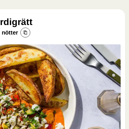
rdigrätt
 nötter