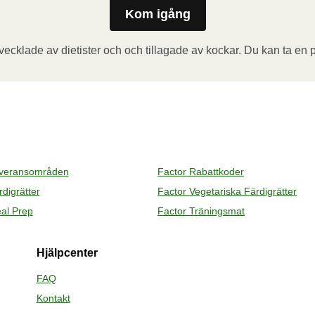
pp för varm ånga när du öppnar behållaren. Tillsätt 
Kom igång
ecklade av dietister och och tillagade av kockar. Du kan ta en p
a folien delvis och ta ut koppen (den ska inte värmas). 
en i den förvärmda ugnen och värm måltiden i 20 minuter. 
t folien. Se upp för varm ånga när du öppnar behållaren. 
everansområden
Factor Rabattkoder
digrätter
Factor Vegetariska Färdigrätter
al Prep
Factor Träningsmat
Hjälpcenter
FAQ
Kontakt