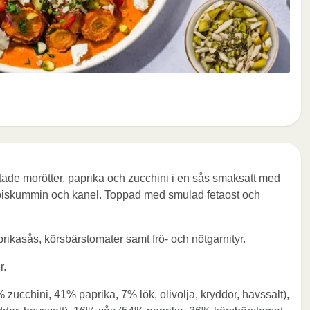
stade morötter, paprika och zucchini i en sås smaksatt med
 spiskummin och kanel. Toppad med smulad fetaost och
rikasås, körsbärstomater samt frö- och nötgarnityr.
r.
ucchini, 41% paprika, 7% lök, olivolja, kryddor, havssalt),