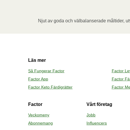
vila i 1 minut innan du tar bort folien. Se u
koppens innehåll till måltiden.
Njut av goda och välbalanserade måltider, utv
Ugn (170˚C)
:

Förvärm ugnen. Ta bort kartongremsan. Öppn
Vik sedan tillbaka folien, placera behållar
Låt måltiden vila i 1 minut innan du tar bor
Tillsätt koppens innehåll till måltiden.
Läs mer
Så Fungerar Factor
Factor L
Factor App
Factor Fär
Factor Keto Färdigrätter
Factor Me
Factor
Vårt företag
Veckomeny
Jobb
Abonnemang
Influencers