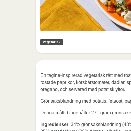
Vegetarisk
En tagine-inspirerad vegetarisk rätt med ro
rostade paprikor, körsbärstomater, dadlar,
oregano, och serverad med potatisklyftor.
Grönsaksblandning med potatis, fetaost, pap
Denna måltid innehåller 271 gram grönsake
Ingredienser
: 34% grönsaksblandning (48% z