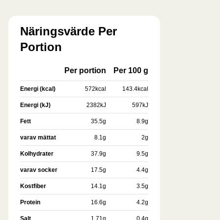
Näringsvärde Per
Portion
Per portion
Per 100 g
Energi (kcal)
572
kcal
143.4
kcal
Energi (kJ)
2382
kJ
597
kJ
Fett
35.5
g
8.9
g
varav mättat
8.1
g
2
g
Kolhydrater
37.9
g
9.5
g
varav socker
17.5
g
4.4
g
Kostfiber
14.1
g
3.5
g
Protein
16.6
g
4.2
g
Salt
1.71
g
0.4
g