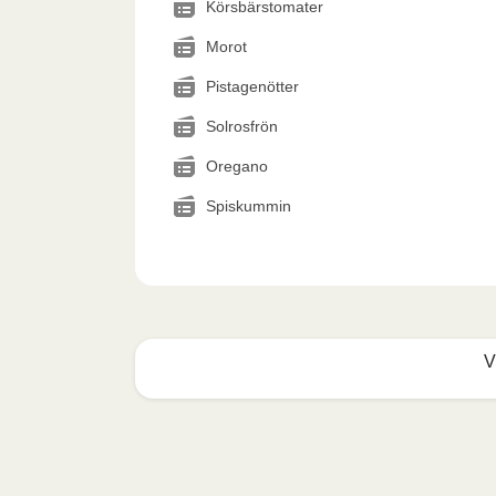
Körsbärstomater
Morot
Pistagenötter
Solrosfrön
Oregano
Spiskummin
V
Mikrovågsugn (800W)
:

Ta bort kartongremsan. Öppna folien delvis
tillbaka folien, placera behållaren i mikro