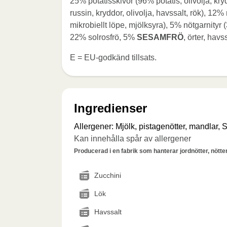
25% potatisskivor (96% potatis, olivolja, k
russin, kryddor, olivolja, havssalt, rök), 12%
mikrobiellt löpe, mjölksyra), 5% nötgarnityr
22% solrosfrö, 5%
SESAMFRÖ
, örter, havs
E = EU-godkänd tillsats.
Ingredienser
Allergener
:
Mjölk, pistagenötter, mandlar,
Kan innehålla spår av allergener
Producerad i en fabrik som hanterar jordnötter, nötter,
Zucchini
Lök
Havssalt