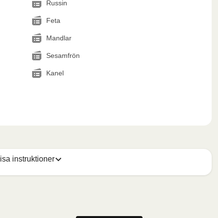
Russin
Feta
Mandlar
Sesamfrön
Kanel
isa instruktioner
 och ta ut koppen (den ska inte värmas). Vik sedan 
vågsugnen och värm måltiden i 3,5 minuter. Låt måltiden 