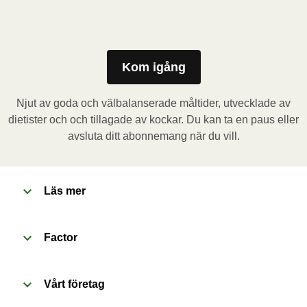
Mikrovågsugn (800W)
: Ta bort kartongremsan och 
stick några hål i folien. Placera behållaren i 
mikrovågsugnen och värm måltiden i 3,5 minuter. Låt 
måltiden vila i 1 minut innan du tar bort folien. Se upp 
Kom igång
för varm ånga när du öppnar behållaren.
Njut av goda och välbalanserade måltider, utvecklade av
Ugn (170˚C)
: Förvärm ugnen. Ta bort kartongremsan 
dietister och och tillagade av kockar. Du kan ta en paus eller
och stick några hål i folien. Placera behållaren i den 
avsluta ditt abonnemang när du vill.
förvärmda ugnen och värm måltiden i 20 minuter. Låt 
måltiden vila i 1 minut innan du tar bort folien. Se upp 
för varm ånga när du öppnar behållaren.
Läs mer
Factor
Vårt företag