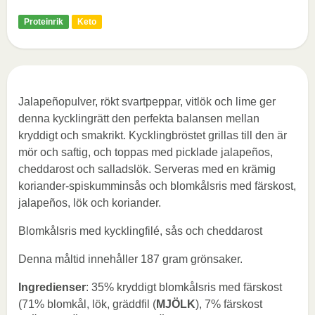
Proteinrik
Keto
Jalapeñopulver, rökt svartpeppar, vitlök och lime ger
denna kycklingrätt den perfekta balansen mellan
kryddigt och smakrikt. Kycklingbröstet grillas till den är
mör och saftig, och toppas med picklade jalapeños,
cheddarost och salladslök. Serveras med en krämig
koriander-spiskumminsås och blomkålsris med färskost,
jalapeños, lök och koriander.
Blomkålsris med kycklingfilé, sås och cheddarost
Denna måltid innehåller 187 gram grönsaker.
Ingredienser
: 35% kryddigt blomkålsris med färskost
(71% blomkål, lök, gräddfil (
MJÖLK
), 7% färskost