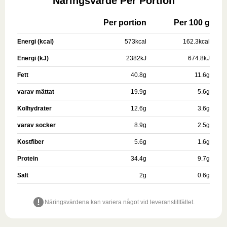
Näringsvärde Per Portion
Per portion
Per 100 g
Energi (kcal)
573
kcal
162.3
kcal
Energi (kJ)
2382
kJ
674.8
kJ
Fett
40.8
g
11.6
g
varav mättat
19.9
g
5.6
g
Kolhydrater
12.6
g
3.6
g
varav socker
8.9
g
2.5
g
Kostfiber
5.6
g
1.6
g
Protein
34.4
g
9.7
g
Salt
2
g
0.6
g
Näringsvärdena kan variera något vid leveranstillfället.