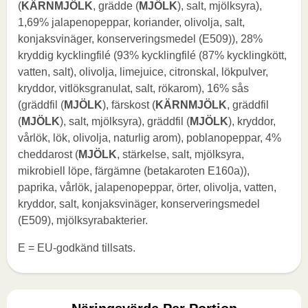
(
KÄRNMJÖLK
, grädde (
MJÖLK
), salt, mjölksyra),
1,69% jalapenopeppar, koriander, olivolja, salt,
konjaksvinäger, konserveringsmedel (E509)), 28%
kryddig kycklingfilé (93% kycklingfilé (87% kycklingkött,
vatten, salt), olivolja, limejuice, citronskal, lökpulver,
kryddor, vitlöksgranulat, salt, rökarom), 16% sås
(gräddfil (
MJÖLK
), färskost (
KÄRNMJÖLK
, gräddfil
(
MJÖLK
), salt, mjölksyra), gräddfil (
MJÖLK
), kryddor,
vårlök, lök, olivolja, naturlig arom), poblanopeppar, 4%
cheddarost (
MJÖLK
, stärkelse, salt, mjölksyra,
mikrobiell löpe, färgämne (betakaroten E160a)),
paprika, vårlök, jalapenopeppar, örter, olivolja, vatten,
kryddor, salt, konjaksvinäger, konserveringsmedel
(E509), mjölksyrabakterier.
E = EU-godkänd tillsats.