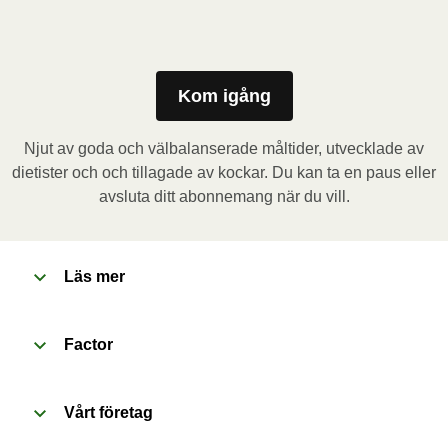
Mikrovågsugn (800W)
: Ta bort kartongremsan och 
stick några hål i folien. Placera behållaren i 
mikrovågsugnen och värm måltiden i 3,5 minuter. Låt 
måltiden vila i 1 minut innan du tar bort folien. Se upp 
Kom igång
för varm ånga när du öppnar behållaren.
Njut av goda och välbalanserade måltider, utvecklade av
Ugn (170˚C)
: Förvärm ugnen. Ta bort kartongremsan 
dietister och och tillagade av kockar. Du kan ta en paus eller
och stick några hål i folien. Placera behållaren i den 
avsluta ditt abonnemang när du vill.
förvärmda ugnen och värm måltiden i 20 minuter. Låt 
måltiden vila i 1 minut innan du tar bort folien. Se upp 
för varm ånga när du öppnar behållaren.
Läs mer
Factor
Vårt företag