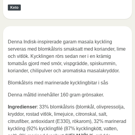
Keto
Denna Indisk-inspirerade garam masala kyckling
serveras med blomkålsris smaksatt med koriander, lime
och vitlök. Kycklingen rörs sedan ner i en krämig
tomatsås gjord med smör, vispgrädde, spiskummin,
koriander, chilipulver och aromatiska masalakryddor.
Blomkålsris med marinerade kycklingbitar i sås
Denna måltid innehåller 160 gram grönsaker.
Ingredienser
: 33% blomkålsris (blomkål, olivpressolja,
kryddor, rostad vitlök, limejuice, citronskal, salt,
citrusfiber, antioxidant (E330), rökarom), 32% marinerad
kyckling (92% kycklingfilé (87% kycklingkött, vatten,