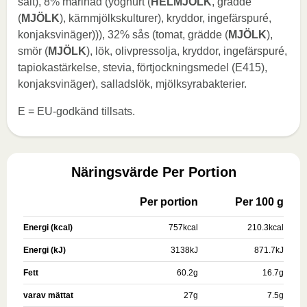
salt), 8% marinad (yoghurt (
HELMJÖLK
, grädde
(
MJÖLK
), kärnmjölkskulturer), kryddor, ingefärspuré,
konjaksvinäger))), 32% sås (tomat, grädde (
MJÖLK
),
smör (
MJÖLK
), lök, olivpressolja, kryddor, ingefärspuré,
tapiokastärkelse, stevia, förtjockningsmedel (E415),
konjaksvinäger), salladslök, mjölksyrabakterier.
E = EU-godkänd tillsats.
Näringsvärde Per Portion
Per portion
Per 100 g
Energi (kcal)
757
kcal
210.3
kcal
Energi (kJ)
3138
kJ
871.7
kJ
Fett
60.2
g
16.7
g
varav mättat
27
g
7.5
g