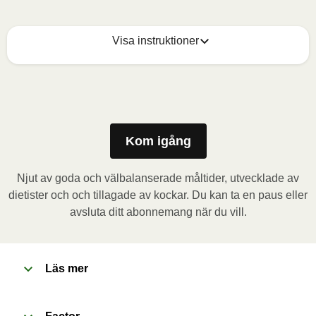
Visa instruktioner
Mikrovågsugn (800W)
:

Ta bort kartongremsan och stick några hål i folien. 
Placera behållaren i mikrovågsugnen och värm 
måltiden i 3,5 minuter. Låt måltiden vila i 1 minut 
Kom igång
innan du tar bort folien. Se upp för varm ånga när du 
öppnar behållaren.
Njut av goda och välbalanserade måltider, utvecklade av
dietister och och tillagade av kockar. Du kan ta en paus eller
Ugn (170˚C)
:

avsluta ditt abonnemang när du vill.
Förvärm ugnen. Ta bort kartongremsan och stick 
några hål i folien. Placera behållaren i den förvärmda 
ugnen och värm måltiden i 20 minuter. Låt måltiden 
Läs mer
vila i 1 minut innan du tar bort folien. Se upp för varm 
ånga när du öppnar behållaren.