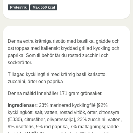
Proteinrik
Max 550 kcal
Denna extra krämiga risotto med basilika, grädde och
ost toppas med italienskt kryddad grillad kyckling och
paprika. Som tillbehör får du rostad zucchini och
sockerärtor.
Tillagad kycklingfilé med krämig basilikarisotto,
zucchini, ärtor och paprika
Denna måltid innehåller 171 gram grönsaker.
Ingredienser:
23% marinerad kycklingfilé [92%
kycklingkött, salt, vatten, rostad vitlök, örter, citronsyra
(E330), citrusfiber, olivpressolja], 23% zucchini, vatten,
9% risottoris, 9% röd paprika, 7% matlagningsgrädde