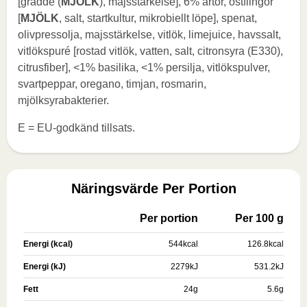
[grädde (
MJÖLK
), majsstärkelse], 6% ärtor, ostflingor
[
MJÖLK
, salt, startkultur, mikrobiellt löpe], spenat,
olivpressolja, majsstärkelse, vitlök, limejuice, havssalt,
vitlökspuré [rostad vitlök, vatten, salt, citronsyra (E330),
citrusfiber], <1% basilika, <1% persilja, vitlökspulver,
svartpeppar, oregano, timjan, rosmarin,
mjölksyrabakterier.
E = EU-godkänd tillsats.
Näringsvärde Per Portion
Per portion
Per 100 g
Energi (kcal)
544
kcal
126.8
kcal
Energi (kJ)
2279
kJ
531.2
kJ
Fett
24
g
5.6
g