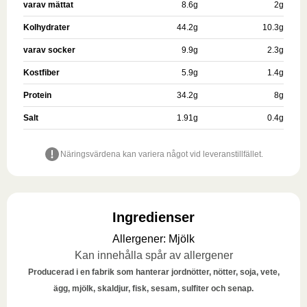
varav mättat
8.6
g
2
g
Kolhydrater
44.2
g
10.3
g
varav socker
9.9
g
2.3
g
Kostfiber
5.9
g
1.4
g
Protein
34.2
g
8
g
Salt
1.91
g
0.4
g
Näringsvärdena kan variera något vid leveranstillfället.
Ingredienser
Allergener
:
Mjölk
Kan innehålla spår av allergener
Producerad i en fabrik som hanterar jordnötter, nötter, soja, vete,
ägg, mjölk, skaldjur, fisk, sesam, sulfiter och senap.