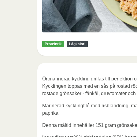
Proteinrik
Lågkalori
Örtmarinerad kyckling grillas till perfektio
Kycklingen toppas med en sås på rostad röd
rostade grönsaker - fänkål, druvtomater och p
Marinerad kycklingfilé med risblandning, ma
paprika
Denna måltid innehåller 151 gram grönsake