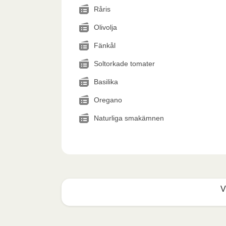
Råris
Olivolja
Fänkål
Soltorkade tomater
Basilika
Oregano
Naturliga smakämnen
V
Mikrovågsugn (800W)
: Ta bort kartongrem