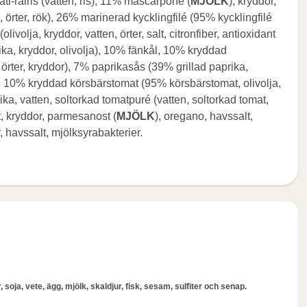
-råiris (vatten, ris), 11% mascarpone (
MJÖLK
), kryddor,
ja, örter, rök), 26% marinerad kycklingfilé (95% kycklingfilé
livolja, kryddor, vatten, örter, salt, citronfiber, antioxidant
a, kryddor, olivolja), 10% fänkål, 10% kryddad
örter, kryddor), 7% paprikasås (39% grillad paprika,
kål, 10% kryddad körsbärstomat (95% körsbärstomat, olivolja,
ika, vatten, soltorkad tomatpuré (vatten, soltorkad tomat,
ft, kryddor, parmesanost (
MJÖLK
), oregano, havssalt,
, havssalt, mjölksyrabakterier.
 soja, vete, ägg, mjölk, skaldjur, fisk, sesam, sulfiter och senap.