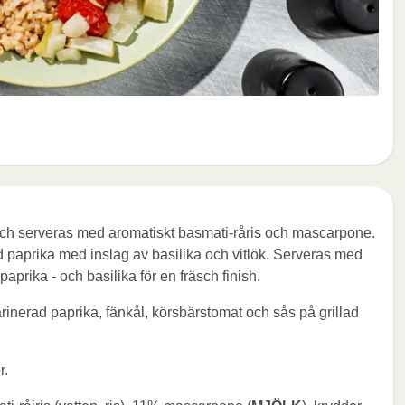
n och serveras med aromatiskt basmati-råris och mascarpone.
 paprika med inslag av basilika och vitlök. Serveras med
aprika - och basilika för en fräsch finish.
rinerad paprika, fänkål, körsbärstomat och sås på grillad
r.