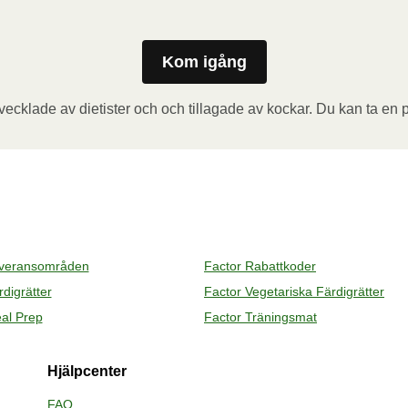
er. Låt måltiden vila i 1 minut innan du tar bort folien. 
laren.
Kom igång
ngremsan och stick några hål i folien. Placera behållaren i 
minuter. Låt måltiden vila i 1 minut innan du tar bort 
ecklade av dietister och och tillagade av kockar. Du kan ta en p
 behållaren.
everansområden
Factor Rabattkoder
digrätter
Factor Vegetariska Färdigrätter
al Prep
Factor Träningsmat
Hjälpcenter
FAQ