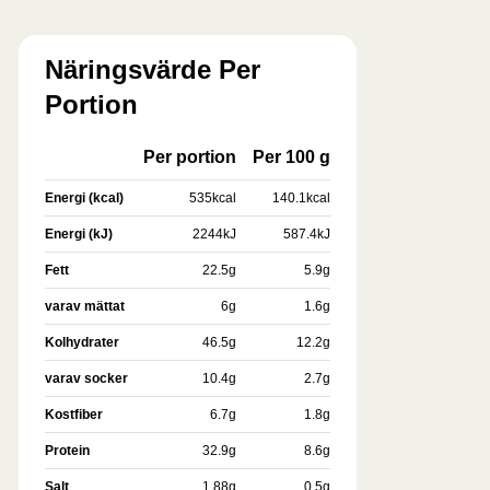
Näringsvärde Per
Portion
Per portion
Per 100 g
Energi (kcal)
535
kcal
140.1
kcal
Energi (kJ)
2244
kJ
587.4
kJ
Fett
22.5
g
5.9
g
varav mättat
6
g
1.6
g
Kolhydrater
46.5
g
12.2
g
varav socker
10.4
g
2.7
g
Kostfiber
6.7
g
1.8
g
Protein
32.9
g
8.6
g
Salt
1.88
g
0.5
g