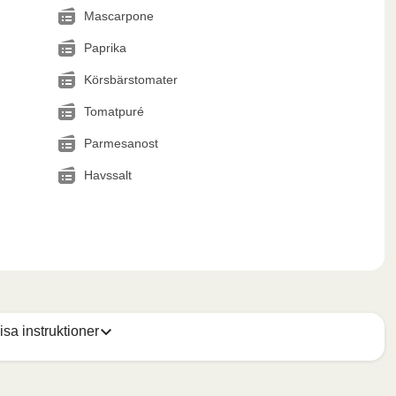
Mascarpone
Paprika
Körsbärstomater
Tomatpuré
Parmesanost
Havssalt
isa instruktioner
san och stick några hål i folien. Placera behållaren i 