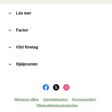
några hål i folien. Placera behållaren i den förvärmda 
ugnen och värm måltiden i 20 minuter. Låt måltiden 
Läs mer
vila i 1 minut innan du tar bort folien. Se upp för varm 
ånga när du öppnar behållaren.
Factor
Vårt företag
Hjälpcenter
Allmänna villkor
Integritetspolicy
Korrespondent
Tillgänglighetsredogörelse