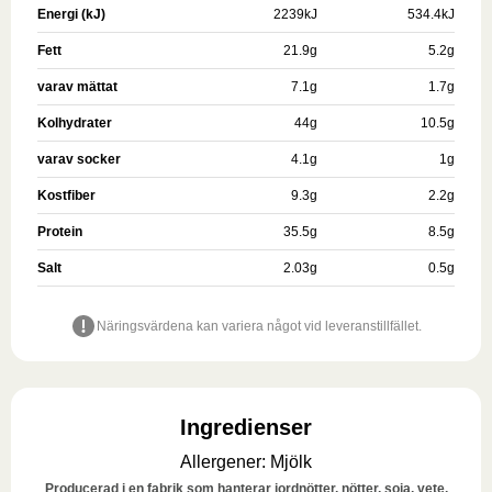
Energi (kJ)
2239
kJ
534.4
kJ
Fett
21.9
g
5.2
g
varav mättat
7.1
g
1.7
g
Kolhydrater
44
g
10.5
g
varav socker
4.1
g
1
g
Kostfiber
9.3
g
2.2
g
Protein
35.5
g
8.5
g
Salt
2.03
g
0.5
g
Näringsvärdena kan variera något vid leveranstillfället.
Ingredienser
Allergener
:
Mjölk
Producerad i en fabrik som hanterar jordnötter, nötter, soja, vete,