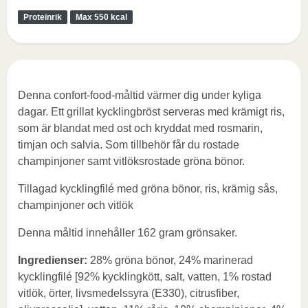
Proteinrik
Max 550 kcal
Denna confort-food-måltid värmer dig under kyliga
dagar. Ett grillat kycklingbröst serveras med krämigt ris,
som är blandat med ost och kryddat med rosmarin,
timjan och salvia. Som tillbehör får du rostade
champinjoner samt vitlöksrostade gröna bönor.
Tillagad kycklingfilé med gröna bönor, ris, krämig sås,
champinjoner och vitlök
Denna måltid innehåller 162 gram grönsaker.
Ingredienser:
28% gröna bönor, 24% marinerad
kycklingfilé [92% kycklingkött, salt, vatten, 1% rostad
vitlök, örter, livsmedelssyra (E330), citrusfiber,