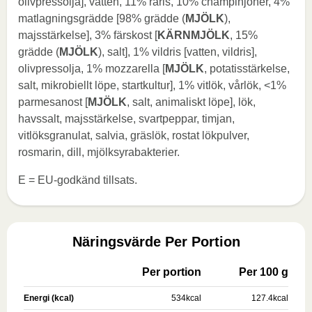
olivpressolja], vatten, 11% råris, 10% champinjoner, 4%
matlagningsgrädde [98% grädde (
MJÖLK
),
majsstärkelse], 3% färskost [
KÄRNMJÖLK
, 15%
grädde (
MJÖLK
), salt], 1% vildris [vatten, vildris],
olivpressolja, 1% mozzarella [
MJÖLK
, potatisstärkelse,
salt, mikrobiellt löpe, startkultur], 1% vitlök, vårlök, <1%
parmesanost [
MJÖLK
, salt, animaliskt löpe], lök,
havssalt, majsstärkelse, svartpeppar, timjan,
vitlöksgranulat, salvia, gräslök, rostat lökpulver,
rosmarin, dill, mjölksyrabakterier.
E = EU-godkänd tillsats.
Näringsvärde Per Portion
Per portion
Per 100 g
Energi (kcal)
534
kcal
127.4
kcal