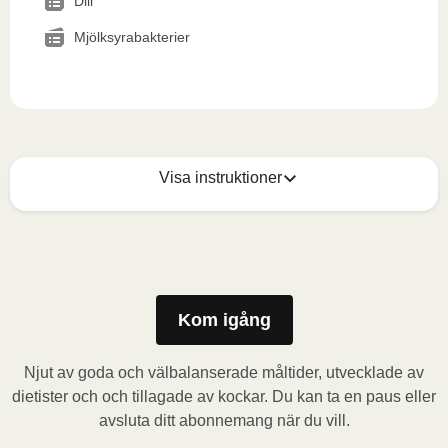
Dill
Mjölksyrabakterier
Visa instruktioner
Mikrovågsugn (800W)
:

Ta bort kartongremsan och stick några hål i folien. 
Placera behållaren i mikrovågsugnen och värm 
måltiden i 3,5 minuter. Låt måltiden vila i 1 minut 
Kom igång
innan du tar bort folien. Se upp för varm ånga när du 
öppnar behållaren.
Njut av goda och välbalanserade måltider, utvecklade av
dietister och och tillagade av kockar. Du kan ta en paus eller
Ugn (170˚C)
:

avsluta ditt abonnemang när du vill.
Förvärm ugnen. Ta bort kartongremsan och stick 