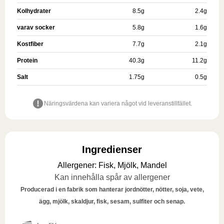
Kolhydrater
8.5
g
2.4
g
varav socker
5.8
g
1.6
g
Kostfiber
7.7
g
2.1
g
Protein
40.3
g
11.2
g
Salt
1.75
g
0.5
g
Näringsvärdena kan variera något vid leveranstillfället.
Ingredienser
Allergener
:
Fisk, Mjölk, Mandel
Kan innehålla spår av allergener
Producerad i en fabrik som hanterar jordnötter, nötter, soja, vete,
ägg, mjölk, skaldjur, fisk, sesam, sulfiter och senap.