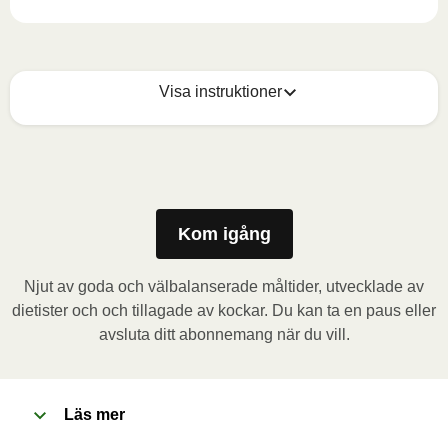
Visa instruktioner
Mikrovågsugn (800W)
: Ta bort kartongremsan och 
stick några hål i folien. Placera behållaren i 
mikrovågsugnen och värm måltiden i 3,5 minuter. Låt 
måltiden vila i 1 minut innan du tar bort folien. Se upp 
Kom igång
för varm ånga när du öppnar behållaren.
Njut av goda och välbalanserade måltider, utvecklade av
Ugn (170˚C)
: Förvärm ugnen. Ta bort kartongremsan 
dietister och och tillagade av kockar. Du kan ta en paus eller
och stick några hål i folien. Placera behållaren i den 
avsluta ditt abonnemang när du vill.
förvärmda ugnen och värm måltiden i 20 minuter. Låt 
måltiden vila i 1 minut innan du tar bort folien. Se upp 
för varm ånga när du öppnar behållaren.
Läs mer