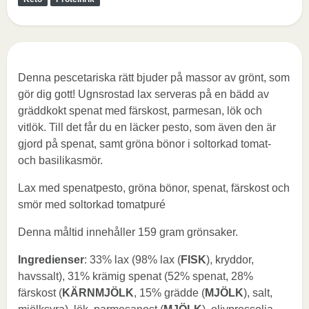
Denna pescetariska rätt bjuder på massor av grönt, som
gör dig gott! Ugnsrostad lax serveras på en bädd av
gräddkokt spenat med färskost, parmesan, lök och
vitlök. Till det får du en läcker pesto, som även den är
gjord på spenat, samt gröna bönor i soltorkad tomat-
och basilikasmör.
Lax med spenatpesto, gröna bönor, spenat, färskost och
smör med soltorkad tomatpuré
Denna måltid innehåller 159 gram grönsaker.
Ingredienser
: 33% lax (98% lax (
FISK
), kryddor,
havssalt), 31% krämig spenat (52% spenat, 28%
färskost (
KÄRNMJÖLK
, 15% grädde (
MJÖLK
), salt,