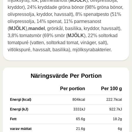
mjölksyra), lök, parmesanost (
MJÖLK
), olivpressolja,
kryddor), 24% kryddade gröna bönor (98% gröna bönor,
olivpressolja, kryddor, havssalt), 8% spenatpesto (51%
olivpressolja, 14% spenat, 11% parmesanost
(
MJÖLK
),
mandel
, grönkål, basilika, kryddor, havssalt),
3,8% tomatsmör (69% smör (
MJÖLK
), 22% soltorkad
tomatpuré (vatten, soltorkad tomat, vinäger, salt),
vitlökspuré, havssalt, basilika), mjölksyrabakterier.
Näringsvärde Per Portion
Per portion
Per 100 g
Energi (kcal)
804
kcal
222.7
kcal
Energi (kJ)
3331
kJ
922.7
kJ
Fett
65.6
g
18.2
g
varav mättat
21.6
g
6
g