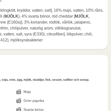
r.
ingkött, kryddor, vatten, salt], 16% majs, vatten, 10% råris,
l (
MJÖLK
), 4% svarta bönor, röd cheddar [
MJÖLK
,
ämne (E160a)], 3% koriander, rödlök, vårlök, jalapeno,
rön, chilipulver, naturlig arom, vitlöksgranulat,
, vatten, salt, syra (E330), citrusfiber], lökpulver, chili,
412), mjölksyrabakterier
 soja, vete, ägg, mjölk, skaldjur, fisk, sesam, sulfiter och senap.
Majs
Grön paprika
Svarta bönor