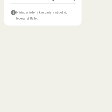
Näringsvärdena kan variera något vid
leveranstillfället.