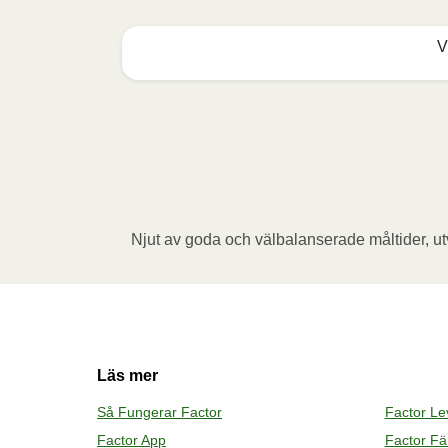
V
Mikrovågsugn (800W)
:

Ta bort kartongremsan. Öppna folien delvis
tillbaka folien, placera behållaren i mikro
vila i 1 minut innan du tar bort folien. Se u
koppens innehåll till måltiden.
Njut av goda och välbalanserade måltider, utv
Ugn (170˚C)
:

Förvärm ugnen. Ta bort kartongremsan. Öppn
Vik sedan tillbaka folien, placera behållar
Låt måltiden vila i 1 minut innan du tar bor
Tillsätt koppens innehåll till måltiden.
Läs mer
Så Fungerar Factor
Factor L
Factor App
Factor Fär