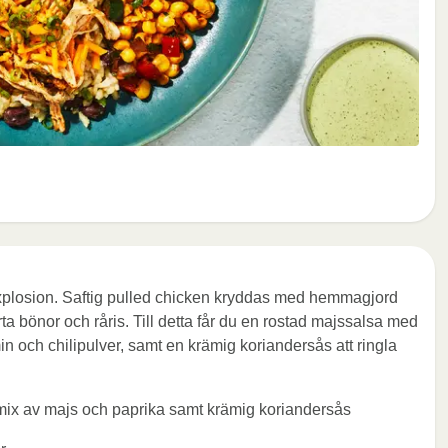
plosion. Saftig pulled chicken kryddas med hemmagjord
a bönor och råris. Till detta får du en rostad majssalsa med
n och chilipulver, samt en krämig koriandersås att ringla
 mix av majs och paprika samt krämig koriandersås