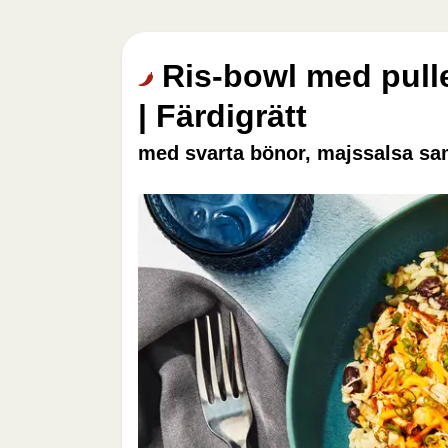
Ris-bowl med pull
| Färdigrätt
med svarta bönor, majssalsa sam