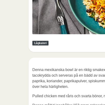
Lågkalori
Denna mexikanska bowl är en riktig smakex
tacokrydda och serveras på en bädd av svart
paprika, koriander, paprikapulver, spiskummi
över hela härligheten.
Pulled chicken med råris och svarta bönor,