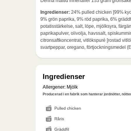
Denna måltid innehåller 153 gram grönsake
Ingredienser:
24% pulled chicken [99% kyckl
9% grön paprika, 9% röd paprika, 6% gräddfi
potatisstärkelse, salt, löpe, mjölksyra, färg
paprikapulver, olivolja, havssalt, spiskumminf
citronsaftkoncentrat, vitlökspuré [rostad vitlök
svartpeppar, oregano, förtjockningsmedel (E
Ingredienser
Allergener
:
Mjölk
Producerad i en fabrik som hanterar jordnötter, nötter,
Pulled chicken
Råris
Gräddfil