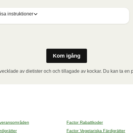
isa instruktioner
 och ta ut koppen (den ska inte värmas). Vik sedan 
vågsugnen och värm måltiden i 3,5 minuter. Låt måltiden 
pp för varm ånga när du öppnar behållaren. Tillsätt 
Kom igång
ecklade av dietister och och tillagade av kockar. Du kan ta en p
a folien delvis och ta ut koppen (den ska inte värmas). 
en i den förvärmda ugnen och värm måltiden i 20 minuter. 
t folien. Se upp för varm ånga när du öppnar behållaren. 
everansområden
Factor Rabattkoder
digrätter
Factor Vegetariska Färdigrätter