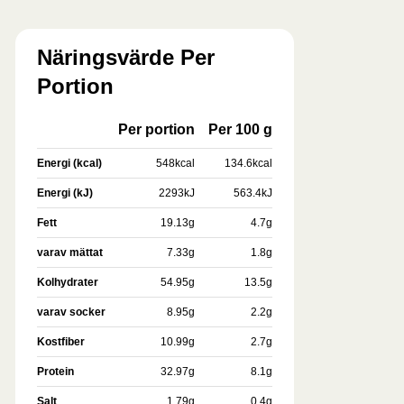
Näringsvärde Per
Portion
Per portion
Per 100 g
Energi (kcal)
548
kcal
134.6
kcal
Energi (kJ)
2293
kJ
563.4
kJ
Fett
19.13
g
4.7
g
varav mättat
7.33
g
1.8
g
Kolhydrater
54.95
g
13.5
g
varav socker
8.95
g
2.2
g
Kostfiber
10.99
g
2.7
g
Protein
32.97
g
8.1
g
Salt
1.79
g
0.4
g