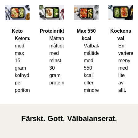
Keto
Proteinrikt
Max 550
Kockens
Ketomåltider
Mättande
kcal
val
med
måltider
Välbalanserade
En
max
med
måltider
varierad
15
minst
med
meny
gram
30
550
med
kolhydrater
gram
kcal
lite
per
protein.
eller
av
portion.
mindre.
allt.
Färskt. Gott. Välbalanserat.